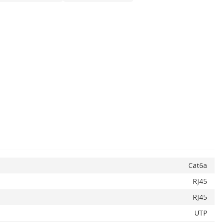
ADAUGA IN COS
Cat6a
RJ45
RJ45
UTP