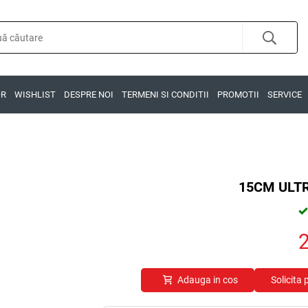
OR
WISHLIST
DESPRE NOI
TERMENI SI CONDITII
PROMOTII
SERVICE
15CM ULTR
Adauga in cos
Solicita