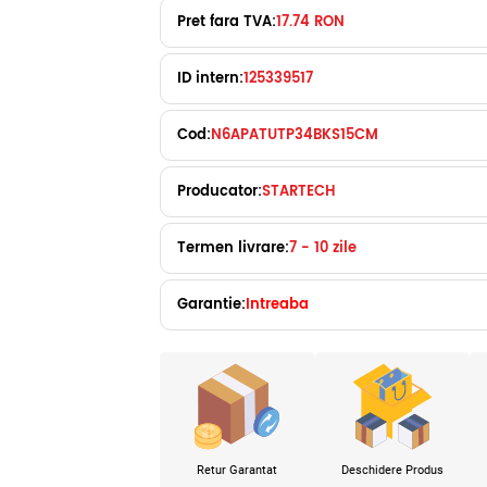
Pret fara TVA:
17.74 RON
ID intern:
125339517
Cod:
N6APATUTP34BKS15CM
Producator:
STARTECH
Termen livrare:
7 - 10 zile
Garantie:
Intreaba
Retur Garantat
Deschidere Produs