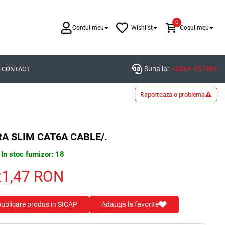
0
Contul meu
Wishlist
Cosul meu
Suna la:
+0264-437484
CONTACT
Raporteaza o problema
A SLIM CAT6A CABLE/.
In stoc furnizor: 18
21,47
RON
 publicare produs in SICAP
Adauga la favorite