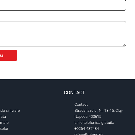
za
CONTACT
Contact
a si livrare
Strada Iazului, Nr. 13-15, Cluj-
lata
Napoca 400615
urnare
Linie telefonica gratuita
selor
+0264-437484
office@intend.ro