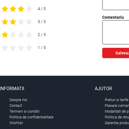
4 / 5
Comentariu
3 / 5
2 / 5
1 / 5
Salvea
INFORMATII
AJUTOR
Despre noi
Preturi si tarife
Contact
Plasare comand
Termeni si conditii
Modalitati de p
Politica de confidentialitate
Politica de ret
Wishlist
Garantia produ