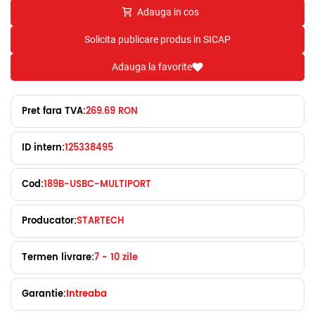
Adauga in cos
Solicita publicare produs in SICAP
Adauga la favorite
Pret fara TVA:
269.69 RON
ID intern:
125338495
Cod:
189B-USBC-MULTIPORT
Producator:
STARTECH
Termen livrare:
7 - 10 zile
Garantie:
Intreaba