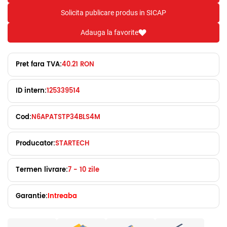
Solicita publicare produs in SICAP
Adauga la favorite
Pret fara TVA:
40.21 RON
ID intern:
125339514
Cod:
N6APATSTP34BLS4M
Producator:
STARTECH
Termen livrare:
7 - 10 zile
Garantie:
Intreaba