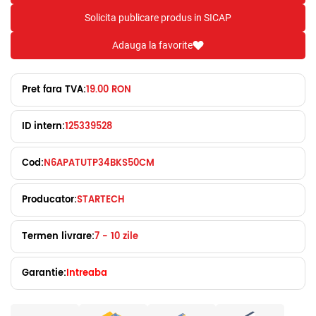
Solicita publicare produs in SICAP
Adauga la favorite
Pret fara TVA:
19.00 RON
ID intern:
125339528
Cod:
N6APATUTP34BKS50CM
Producator:
STARTECH
Termen livrare:
7 - 10 zile
Garantie:
Intreaba