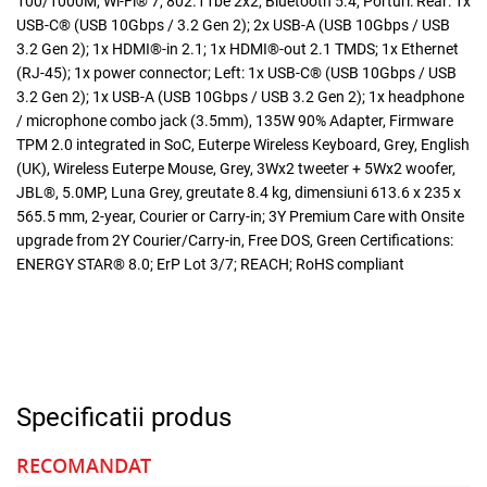
100/1000M, Wi-Fi® 7, 802.11be 2x2, Bluetooth 5.4, Porturi: Rear: 1x
USB-C® (USB 10Gbps / 3.2 Gen 2); 2x USB-A (USB 10Gbps / USB
3.2 Gen 2); 1x HDMI®-in 2.1; 1x HDMI®-out 2.1 TMDS; 1x Ethernet
(RJ-45); 1x power connector; Left: 1x USB-C® (USB 10Gbps / USB
3.2 Gen 2); 1x USB-A (USB 10Gbps / USB 3.2 Gen 2); 1x headphone
/ microphone combo jack (3.5mm), 135W 90% Adapter, Firmware
TPM 2.0 integrated in SoC, Euterpe Wireless Keyboard, Grey, English
(UK), Wireless Euterpe Mouse, Grey, 3Wx2 tweeter + 5Wx2 woofer,
JBL®, 5.0MP, Luna Grey, greutate 8.4 kg, dimensiuni 613.6 x 235 x
565.5 mm, 2-year, Courier or Carry-in; 3Y Premium Care with Onsite
upgrade from 2Y Courier/Carry-in, Free DOS, Green Certifications:
ENERGY STAR® 8.0; ErP Lot 3/7; REACH; RoHS compliant
Specificatii produs
RECOMANDAT