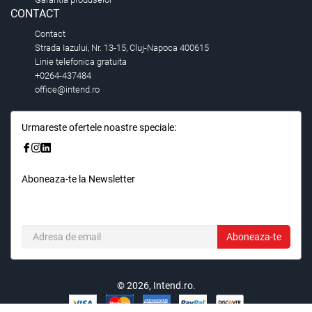
CONTACT
Contact
Strada Iazului, Nr. 13-15, Cluj-Napoca 400615
Linie telefonica gratuita
+0264-437484
office@intend.ro
Urmareste ofertele noastre speciale:
Aboneaza-te la Newsletter
Fii primul care stie. Inscrieti-vă la newsletter astazi.
Aboneaza-te
© 2026,
Intend.ro
.