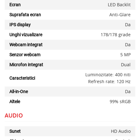
LED Backlit
Ecran
Anti-Glare
Suprafata ecran
Da
IPS display
178/178 grade
Unghi vizualizare
Da
Webcam integrat
5 MP
Senzor webcam
Dual
Microfon integrat
Luminozitate: 400 niti
Caracteristici
Refresh rate: 120 Hz
Da
All-in-One
99% sRGB
Altele
AUDIO
HD Audio
Sunet