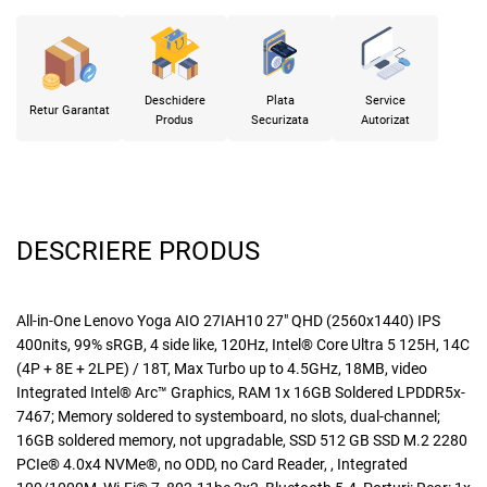
Deschidere
Plata
Service
Retur Garantat
Produs
Securizata
Autorizat
DESCRIERE PRODUS
All-in-One Lenovo Yoga AIO 27IAH10 27" QHD (2560x1440) IPS
400nits, 99% sRGB, 4 side like, 120Hz, Intel® Core Ultra 5 125H, 14C
(4P + 8E + 2LPE) / 18T, Max Turbo up to 4.5GHz, 18MB, video
Integrated Intel® Arc™ Graphics, RAM 1x 16GB Soldered LPDDR5x-
7467; Memory soldered to systemboard, no slots, dual-channel;
16GB soldered memory, not upgradable, SSD 512 GB SSD M.2 2280
PCIe® 4.0x4 NVMe®, no ODD, no Card Reader, , Integrated