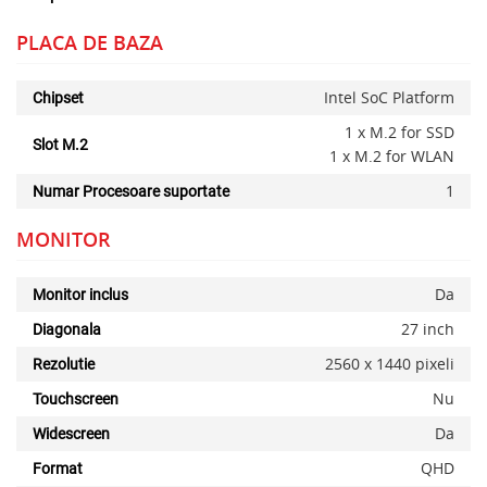
PLACA DE BAZA
Intel SoC Platform
Chipset
x
1 x M.2 for SSD
Slot M.2
1 x M.2 for WLAN
1
Numar Procesoare suportate
MONITOR
Da
Monitor inclus
27 inch
Diagonala
2560 x 1440 pixeli
Rezolutie
Nu
Touchscreen
Da
Widescreen
QHD
Format