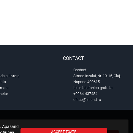
CONTACT
Contact
a si livrare
Strada Iazului, Nr. 13-15, Cluj-
lata
Napoca 400615
urnare
Linie telefonica gratuita
selor
+0264-437484
office@intend.ro
e. Apăsând
ACCEPT TOATE
sectiunea