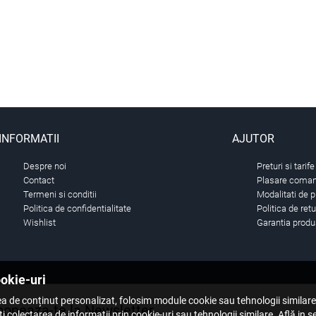
INFORMATII
AJUTOR
Despre noi
Preturi si tarife
Contact
Plasare comand
Termeni si conditii
Modalitati de p
Politica de confidentialitate
Politica de ret
Wishlist
Garantia produ
ookie-uri
a de conținut personalizat, folosim module cookie sau tehnologii similar
oneaza-te la Newsletter
i colectarea de informații prin cookie-uri sau tehnologii similare. Află in 