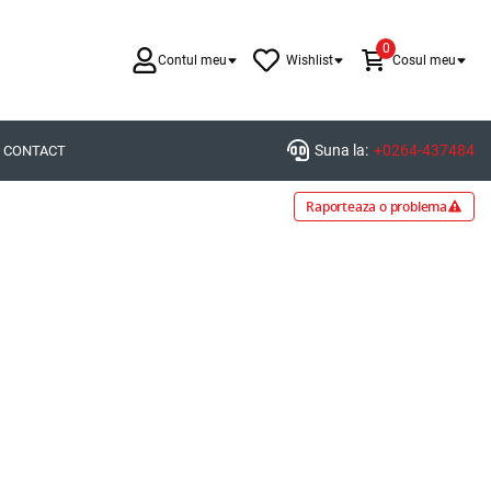
0
Contul meu
Wishlist
Cosul meu
Suna la:
+0264-437484
CONTACT
Raporteaza o problema