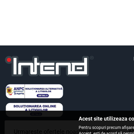
Acest site utilizeaza c
Pentru scopuri precum afișare
Urmareste ofertele noastre speciale:
Ab
Accept, ești de acord să permiț