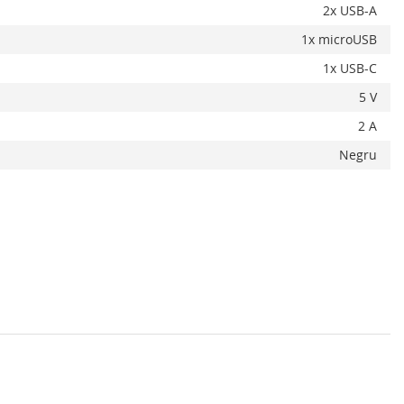
Alerta stoc
2x USB-A
1x microUSB
1x USB-C
5 V
2 A
Negru