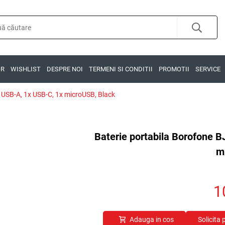
OR
WISHLIST
DESPRE NOI
TERMENI SI CONDITII
PROMOTII
SERVICE
 USB-A, 1x USB-C, 1x microUSB, Black
Baterie portabila Borofone 
m
1
Adauga in cos
Solicita