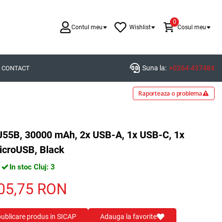
0
Contul meu
Wishlist
Cosul meu
Suna la:
+0264-437484
CONTACT
Raporteaza o problema
BJ55B, 30000 mAh, 2x USB-A, 1x USB-C, 1x
icroUSB, Black
In stoc Cluj: 3
05,75
RON
 publicare produs in SICAP
Adauga la favorite