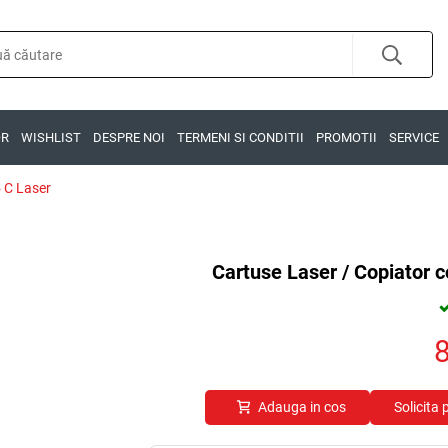
OR
WISHLIST
DESPRE NOI
TERMENI SI CONDITII
PROMOTII
SERVICE
 C Laser
Cartuse Laser / Copiator 
Adauga in cos
Solicita