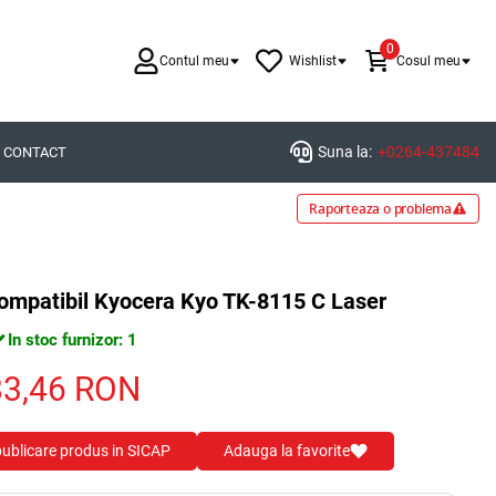
0
Contul meu
Wishlist
Cosul meu
Suna la:
+0264-437484
CONTACT
Raporteaza o problema
compatibil Kyocera Kyo TK-8115 C Laser
In stoc furnizor: 1
83,46
RON
 publicare produs in SICAP
Adauga la favorite