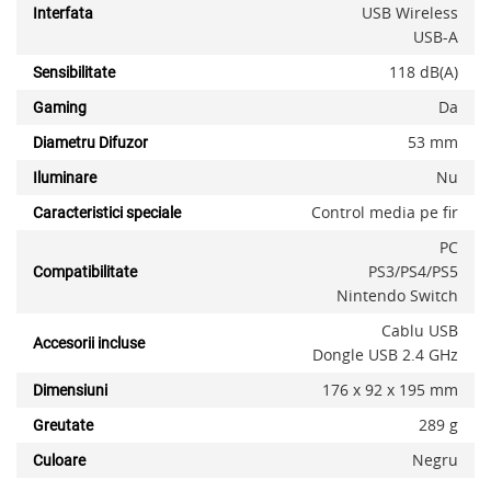
USB Wireless
Interfata
x
USB-A
118 dB(A)
Sensibilitate
Da
Gaming
53 mm
Diametru Difuzor
Nu
Iluminare
Control media pe fir
Caracteristici speciale
PC
PS3/PS4/PS5
Compatibilitate
Nintendo Switch
Cablu USB
Accesorii incluse
Dongle USB 2.4 GHz
176 x 92 x 195 mm
Dimensiuni
289 g
Greutate
Negru
Culoare