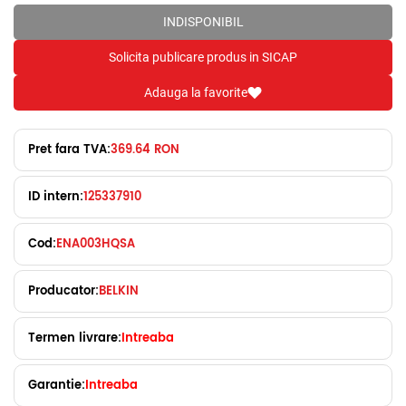
INDISPONIBIL
Solicita publicare produs in SICAP
Adauga la favorite
Pret fara TVA:
369.64 RON
ID intern:
125337910
Cod:
ENA003HQSA
Producator:
BELKIN
Termen livrare:
Intreaba
Garantie:
Intreaba