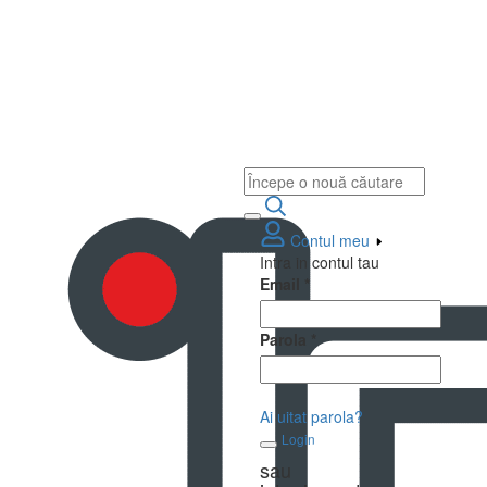
Contul meu
Intra in contul tau
Email
*
Parola
*
Ai uitat parola?
Login
sau