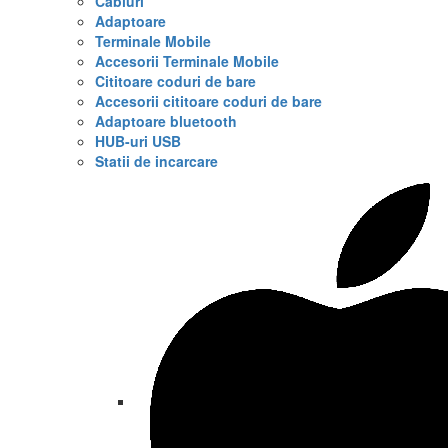
Cabluri
Adaptoare
Terminale Mobile
Accesorii Terminale Mobile
Cititoare coduri de bare
Accesorii cititoare coduri de bare
Adaptoare bluetooth
HUB-uri USB
Statii de incarcare