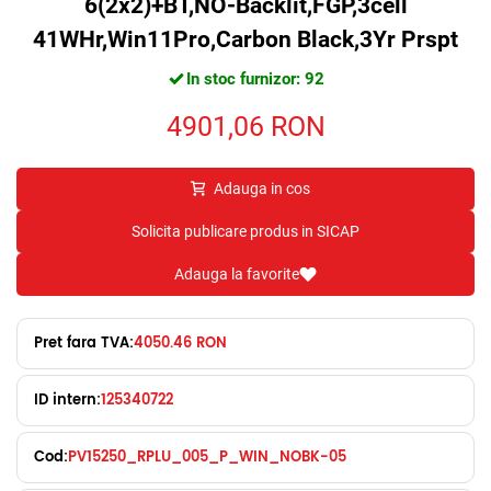
6(2x2)+BT,NO-Backlit,FGP,3cell
41WHr,Win11Pro,Carbon Black,3Yr Prspt
In stoc furnizor: 92
4901,06
RON
Adauga in cos
Solicita publicare produs in SICAP
Adauga la favorite
Pret fara TVA:
4050.46 RON
ID intern:
125340722
Cod:
PV15250_RPLU_005_P_WIN_NOBK-05