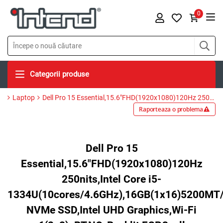
0
Categorii produse
Laptop
Dell Pro 15 Essential,15.6"FHD(1920x1080)120Hz 250nits,Intel Core i5-1334U(10cores/4.6GHz),16GB(1x16)5200MT/s,512GB(M.2)PCIe NVMe SSD,Intel UHD Graphics,Wi-Fi 6(2x2)+BT,NO-Backlit,FGP,3cell 41WHr,Win11Pro,Carbon Black,3Yr Prspt
Raporteaza o problema
Dell Pro 15
Essential,15.6"FHD(1920x1080)120Hz
250nits,Intel Core i5-
1334U(10cores/4.6GHz),16GB(1x16)5200MT/
NVMe SSD,Intel UHD Graphics,Wi-Fi