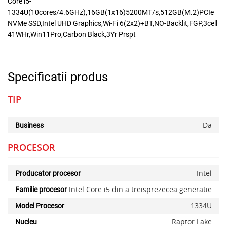
Core i5-
1334U(10cores/4.6GHz),16GB(1x16)5200MT/s,512GB(M.2)PCIe
NVMe SSD,Intel UHD Graphics,Wi-Fi 6(2x2)+BT,NO-Backlit,FGP,3cell
41WHr,Win11Pro,Carbon Black,3Yr Prspt
Specificatii produs
TIP
Da
Business
PROCESOR
Intel
Producator procesor
Intel Core i5 din a treisprezecea generatie
Familie procesor
1334U
Model Procesor
Raptor Lake
Nucleu