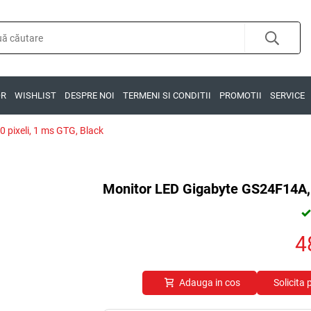
OR
WISHLIST
DESPRE NOI
TERMENI SI CONDITII
PROMOTII
SERVICE
 pixeli, 1 ms GTG, Black
Monitor LED Gigabyte GS24F14A, 2
4
Adauga in cos
Solicita