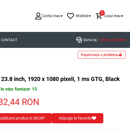
0
Contul meu
Wishlist
Cosul meu
Suna la:
+0264-437484
CONTACT
Raporteaza o problema
3.8 inch, 1920 x 1080 pixeli, 1 ms GTG, Black
In stoc furnizor: 15
82,44
RON
 publicare produs in SICAP
Adauga la favorite