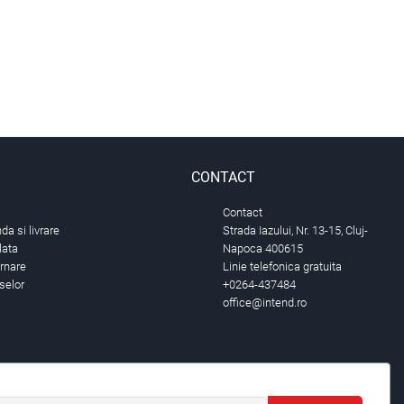
CONTACT
Contact
a si livrare
Strada Iazului, Nr. 13-15, Cluj-
lata
Napoca 400615
urnare
Linie telefonica gratuita
selor
+0264-437484
office@intend.ro