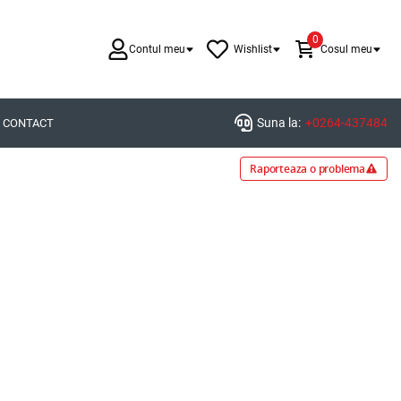
0
Contul meu
Wishlist
Cosul meu
Suna la:
+0264-437484
CONTACT
Raporteaza o problema