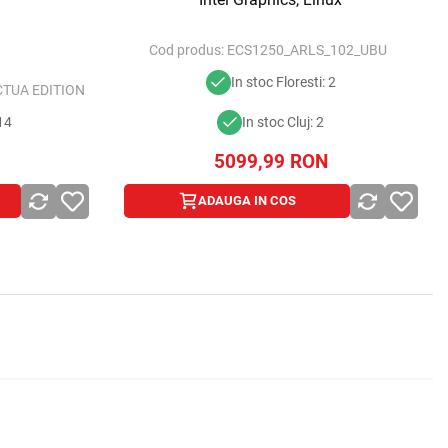
Cod produs:
ECS1250_ARLS_102_UBU
In stoc Floresti: 2
CTUA EDITION
 14
In stoc Cluj: 2
5099,99
RON
ADAUGA IN COS