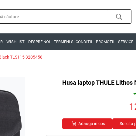
OR
WISHLIST
DESPRE NOI
TERMENI SI CONDITII
PROMOTII
SERVICE
 Black TLS115 3205458
Husa laptop THULE Lithos 
1
Adauga in cos
Solicita