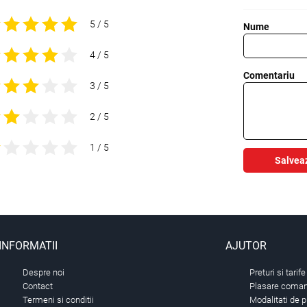
5 / 5
Nume
4 / 5
Comentariu
3 / 5
2 / 5
1 / 5
Salvea
INFORMATII
AJUTOR
Despre noi
Preturi si tarife
Contact
Plasare comand
Termeni si conditii
Modalitati de p