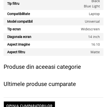
Black
Tip filtru
Blue Light
Laptop
Compatibilitate
Universal
Model compatibil
Widescreen
Tip ecran
x
14 inch
Diagonala ecran
16:10
Aspect imagine
Matte
Aspect filtru
Produse din aceeasi categorie
Ultimele produse cumparate
OPINIA CUMPARATORILOR