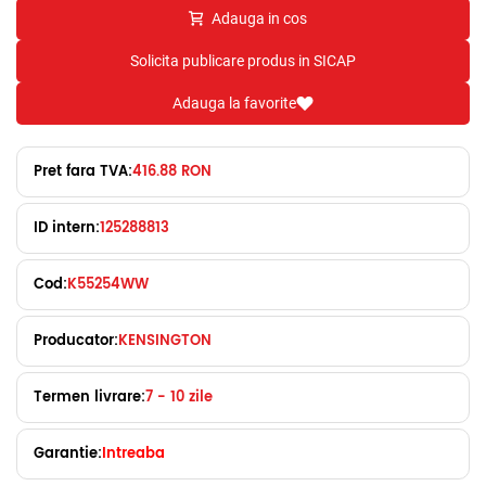
Adauga in cos
Solicita publicare produs in SICAP
Adauga la favorite
Pret fara TVA:
416.88 RON
ID intern:
125288813
Cod:
K55254WW
Producator:
KENSINGTON
Termen livrare:
7 - 10 zile
Garantie:
Intreaba