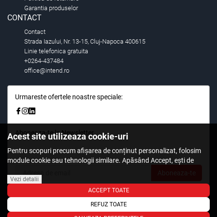
Garantia produselor
CONTACT
Contact
Strada Iazului, Nr. 13-15, Cluj-Napoca 400615
Linie telefonica gratuita
+0264-437484
office@intend.ro
Urmareste ofertele noastre speciale:
Aboneaza-te la Newsletter
Acest site utilizeaza cookie-uri
Fii primul care stie. Inscrieti-vă la newsletter astazi.
Pentru scopuri precum afișarea de conținut personalizat, folosim
module cookie sau tehnologii similare. Apăsând Accept, ești de
acord să permiți colectarea de informații prin cookie-uri sau
Aboneaza-te
tehnologii similare. Află in sectiunea Politica de Cookies mai multe
Vezi detalii
despre cookie-uri, inclusiv despre posibilitatea retragerii acordului.
ACCEPT TOATE
REFUZ TOATE
© 2026,
Intend.ro
.