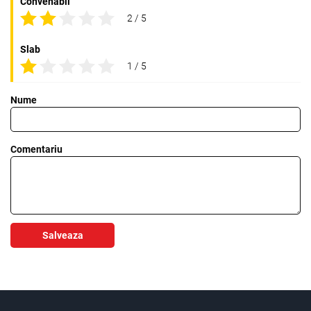
Convenabil
2 / 5
Slab
1 / 5
Nume
Comentariu
Salveaza