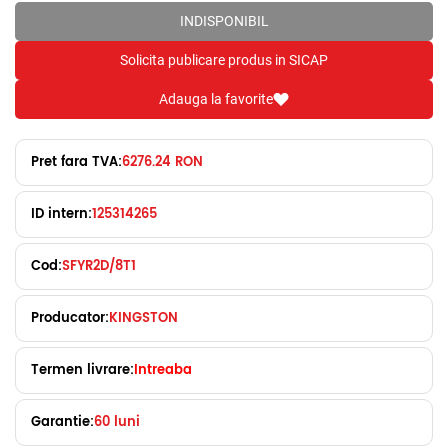
INDISPONIBIL
Solicita publicare produs in SICAP
Adauga la favorite
Pret fara TVA:
6276.24 RON
ID intern:
125314265
Cod:
SFYR2D/8T1
Producator:
KINGSTON
Termen livrare:
Intreaba
Garantie:
60 luni