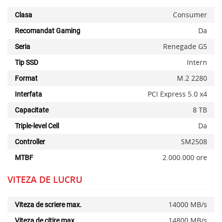
Consumer
Clasa
Da
Recomandat Gaming
Renegade G5
Seria
Intern
Tip SSD
M.2 2280
Format
PCI Express 5.0 x4
Interfata
8 TB
Capacitate
Da
Triple-level Cell
SM2508
Controller
x
2.000.000 ore
MTBF
VITEZA DE LUCRU
14000 MB/s
Viteza de scriere max.
14800 MB/s
Viteza de citire max.