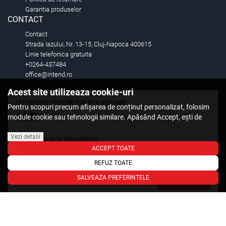
Garantia produselor
CONTACT
Contact
Strada Iazului, Nr. 13-15, Cluj-Napoca 400615
Linie telefonica gratuita
+0264-437484
office@intend.ro
Acest site utilizeaza cookie-uri
Urmareste ofertele noastre speciale:
Pentru scopuri precum afișarea de conținut personalizat, folosim
module cookie sau tehnologii similare. Apăsând Accept, ești de
acord să permiți colectarea de informații prin cookie-uri sau
tehnologii similare. Află in sectiunea Politica de Cookies mai multe
Vezi detalii
Aboneaza-te la Newsletter
despre cookie-uri, inclusiv despre posibilitatea retragerii acordului.
ACCEPT TOATE
Fii primul care stie. Inscrieti-vă la newsletter astazi.
REFUZ TOATE
SALVEAZA PREFERINTELE
Aboneaza-te
© 2026,
Intend.ro
.