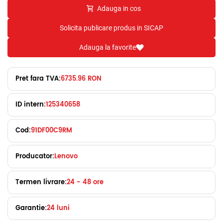
Adauga in cos
Solicita publicare produs in SICAP
Adauga la favorite
Pret fara TVA:
6735.96 RON
ID intern:
125340658
Cod:
91DF00C9RM
Producator:
Lenovo
Termen livrare:
24 - 48 ore
Garantie:
24 luni