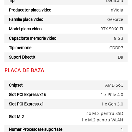
Dedicata
Tip
nVidia
Producator placa video
GeForce
Familie placa video
RTX 5060 Ti
Model placa video
8 GB
Capacitate memorie video
x
GDDR7
Tip memorie
Da
Suport DirectX
PLACA DE BAZA
AMD SoC
Chipset
1 x PCIe 4.0
Slot PCI Express x16
1 x Gen 3.0
Slot PCI Express x1
2 x M.2 pentru SSD
Slot M.2
1 x M.2 pentru WLAN
1
Numar Procesoare suportate