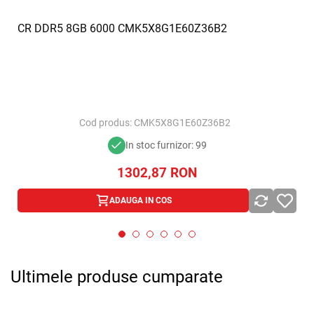
CR DDR5 8GB 6000 CMK5X8G1E60Z36B2
Cod produs:
CMK5X8G1E60Z36B2
In stoc furnizor: 99
1302,87
RON
ADAUGA IN COS
x
Ultimele produse cumparate