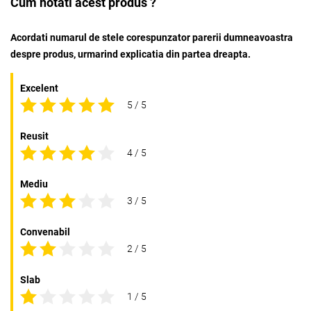
Cum notati acest produs ?
Acordati numarul de stele corespunzator parerii dumneavoastra
despre produs, urmarind explicatia din partea dreapta.
Excelent
5 / 5
Reusit
4 / 5
Mediu
3 / 5
Convenabil
2 / 5
Slab
1 / 5