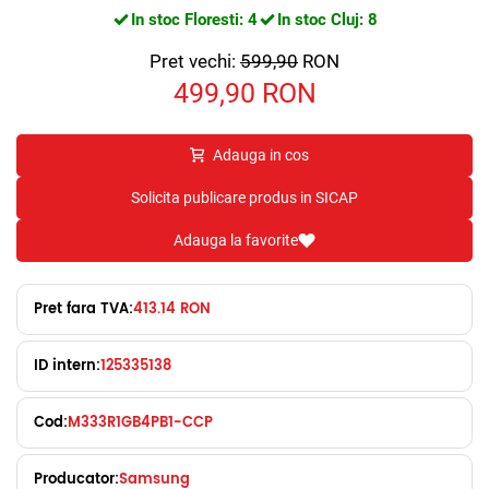
In stoc Floresti: 4
In stoc Cluj: 8
Pret vechi:
599,90
RON
499,90
RON
Adauga in cos
Solicita publicare produs in SICAP
Adauga la favorite
Pret fara TVA:
413.14 RON
ID intern:
125335138
Cod:
M333R1GB4PB1-CCP
Producator:
Samsung