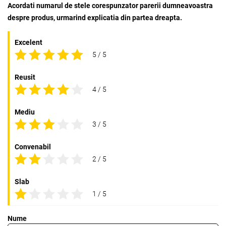
Acordati numarul de stele corespunzator parerii dumneavoastra
despre produs, urmarind explicatia din partea dreapta.
Excelent
5 / 5
Reusit
4 / 5
Mediu
3 / 5
Convenabil
2 / 5
Slab
1 / 5
Nume