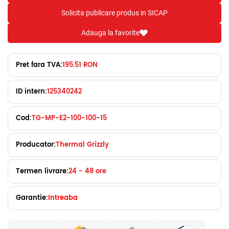
Solicita publicare produs in SICAP
Adauga la favorite
Pret fara TVA:
195.51 RON
ID intern:
125340242
Cod:
TG-MP-E2-100-100-15
Producator:
Thermal Grizzly
Termen livrare:
24 - 48 ore
Garantie:
Intreaba