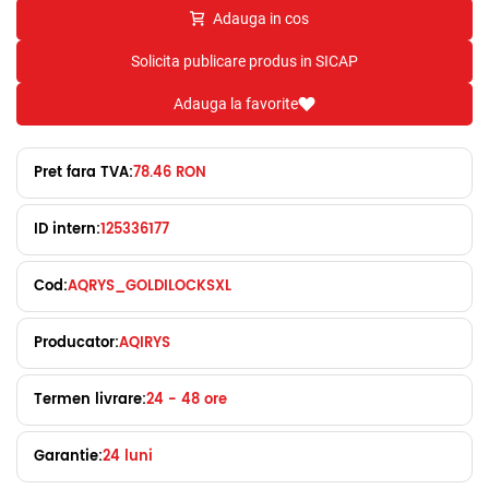
Adauga in cos
Solicita publicare produs in SICAP
Adauga la favorite
Pret fara TVA:
78.46 RON
ID intern:
125336177
Cod:
AQRYS_GOLDILOCKSXL
Producator:
AQIRYS
Termen livrare:
24 - 48 ore
Garantie:
24 luni