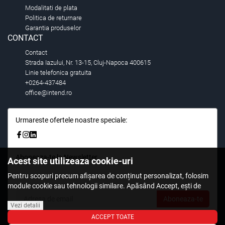
Modalitati de plata
Politica de returnare
Garantia produselor
CONTACT
Contact
Strada Iazului, Nr. 13-15, Cluj-Napoca 400615
Linie telefonica gratuita
+0264-437484
office@intend.ro
Urmareste ofertele noastre speciale:
Aboneaza-te la Newsletter
Acest site utilizeaza cookie-uri
Fii primul care stie. Inscrieti-vă la newsletter astazi.
Pentru scopuri precum afișarea de conținut personalizat, folosim
module cookie sau tehnologii similare. Apăsând Accept, ești de
acord să permiți colectarea de informații prin cookie-uri sau
Aboneaza-te
tehnologii similare. Află in sectiunea Politica de Cookies mai multe
Vezi detalii
despre cookie-uri, inclusiv despre posibilitatea retragerii acordului.
ACCEPT TOATE