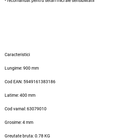
• recomandat pentru setari mici ale sensibilitatii
Caracteristici
Lungime:
900 mm
Cod EAN:
5949161383186
Latime:
400 mm
Cod vamal:
63079010
x
Grosime:
4 mm
Greutate bruta:
0.78 KG