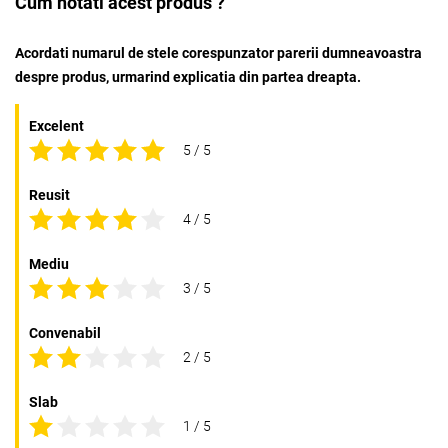
Cum notati acest produs ?
Acordati numarul de stele corespunzator parerii dumneavoastra
despre produs, urmarind explicatia din partea dreapta.
Excelent
5 / 5
Reusit
4 / 5
Mediu
3 / 5
Convenabil
2 / 5
Slab
1 / 5