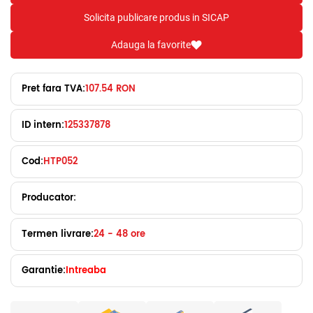
Solicita publicare produs in SICAP
Adauga la favorite
Pret fara TVA:
107.54 RON
ID intern:
125337878
Cod:
HTP052
Producator:
Termen livrare:
24 - 48 ore
Garantie:
Intreaba