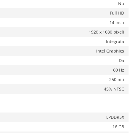
Nu
Full HD
14 inch
1920 x 1080 pixeli
x
Integrata
Intel Graphics
Da
60 Hz
250 niti
45% NTSC
LPDDR5X
16 GB