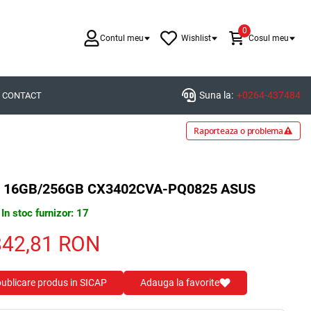
0
Contul meu
Wishlist
Cosul meu
Suna la:
+0264-437484
CONTACT
Raporteaza o problema
" 16GB/256GB CX3402CVA-PQ0825 ASUS
In stoc furnizor: 17
842,81
RON
 publicare produs in SICAP
Adauga la favorite