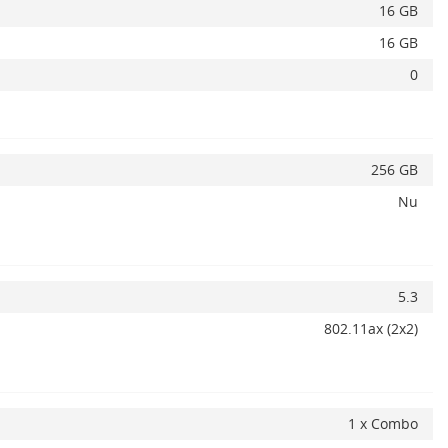
16 GB
16 GB
0
256 GB
Nu
5.3
ADAUGA IN COS
802.11ax (2x2)
1 x Combo