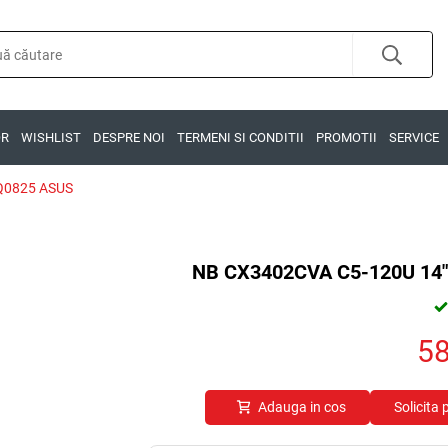
OR
WISHLIST
DESPRE NOI
TERMENI SI CONDITII
PROMOTII
SERVICE
Q0825 ASUS
NB CX3402CVA C5-120U 14
5
Adauga in cos
Solicita