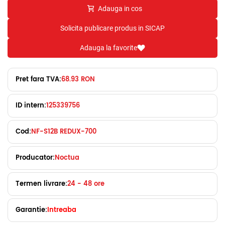
Adauga in cos
Solicita publicare produs in SICAP
Adauga la favorite
Pret fara TVA:
68.93 RON
ID intern:
125339756
Cod:
NF-S12B REDUX-700
Producator:
Noctua
Termen livrare:
24 - 48 ore
Garantie:
Intreaba