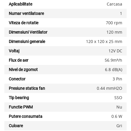
Carcasa
Aplicabilitate
1
Numar ventilatoare
700 rpm
Viteza de rotatie
120 mm
Dimensiuni Ventilator
120 x 120 x 25 mm
Dimensiuni generale
12V DC
Voltaj
56.9m³/​h
Flux de aer
6.8 dB(A)
Nivel de zgomot
x
3 Pin
Conector
0.44 mmH2O
Presiune statica fan
SSO
Tip bearing
Nu
Functie PWM
0.6 W
Putere consumata
Gri
Culoare