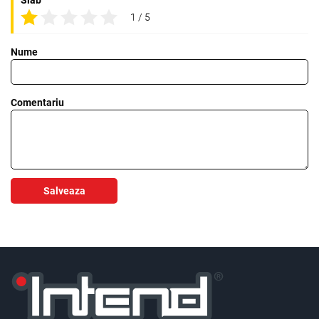
1 / 5
Nume
Comentariu
Salveaza