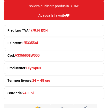
Solicita publicare produs in SICAP
Adauga la favorite
Pret fara TVA:
1778.14 RON
ID intern:
125335514
Cod:
V335560BW000
Producator:
Olympus
Termen livrare:
24 - 48 ore
Garantie:
24 luni