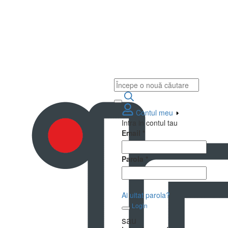
Contul meu
Intra in contul tau
Email
*
Parola
*
Ai uitat parola?
Login
sau