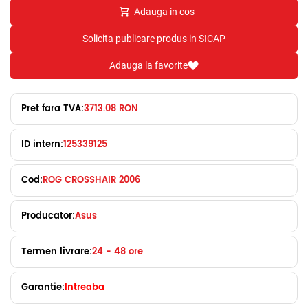
Adauga in cos
Solicita publicare produs in SICAP
Adauga la favorite
Pret fara TVA:
3713.08 RON
ID intern:
125339125
Cod:
ROG CROSSHAIR 2006
Producator:
Asus
Termen livrare:
24 - 48 ore
Garantie:
Intreaba