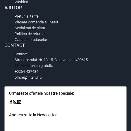
Wishlist
AJUTOR
Preturi si tarife
Plasare comanda si livrare
Modalitati de plata
Politica de returnare
Garantia produselor
CONTACT
Contact
Strada Iazului, Nr. 13-15, Cluj-Napoca 400615
Linie telefonica gratuita
+0264-437484
office@intend.ro
Urmareste ofertele noastre speciale:
Aboneaza-te la Newsletter
Fii primul care stie. Inscrieti-vă la newsletter astazi.