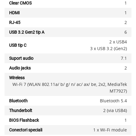
1
Clear CMOS
1
HDMI
2
RJ-45
6
USB 3.2 Gen2 tip A
2 x USB4
USB tip C
3 x USB 3.2 (Gen2)
7.1
Suport audio
2
Audio jacks
Wireless
Wi-Fi 7 (WLAN 802.11a/ b/ g/ n/ ac/ ax/ be, 2x2, MediaTek
MT7927)
Bluetooth 5.4
Bluetooth
2 (via USB4)
Thunderbolt
1
BIOS Flashback
1 x Wi-Fi module
Conectori speciali