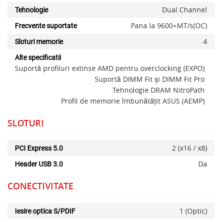
Dual Channel
Tehnologie
Pana la 9600+MT/s(OC)
Frecvente suportate
4
Sloturi memorie
Alte specificatii
Suportă profiluri extinse AMD pentru overclocking (EXPO)
x
Suportă DIMM Fit și DIMM Fit Pro
Tehnologie DRAM NitroPath
Profil de memorie îmbunătățit ASUS (AEMP)
SLOTURI
2 (x16 / x8)
PCI Express 5.0
Da
Header USB 3.0
CONECTIVITATE
1 (Optic)
Iesire optica S/PDIF