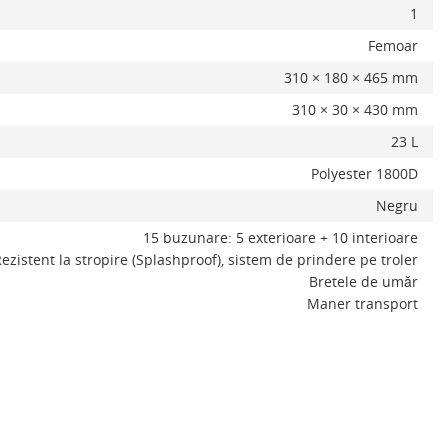
1
Femoar
310 × 180 × 465 mm
310 × 30 × 430 mm
23 L
ADAUGA IN COS
Polyester 1800D
Negru
15 buzunare: 5 exterioare + 10 interioare
ezistent la stropire (Splashproof), sistem de prindere pe troler
Bretele de umăr
Maner transport