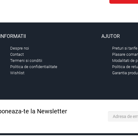
INFORMATII
AJUTOR
Despre noi
Preturi si tarife
Contact
Plasare comand
Termeni si conditii
Modalitati de p
Politica de confidentialitate
Politica de ret
Wishlist
Garantia produ
oneaza-te la Newsletter
 primul care stie. Inscrieti-vă la newsletter astazi.