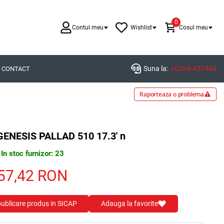
0
Contul meu
Wishlist
Cosul meu
Suna la:
+0264-437484
CONTACT
Raporteaza o problema
GENESIS PALLAD 510 17.3' n
In stoc furnizor: 23
57,42
RON
 publicare produs in SICAP
Adauga la favorite