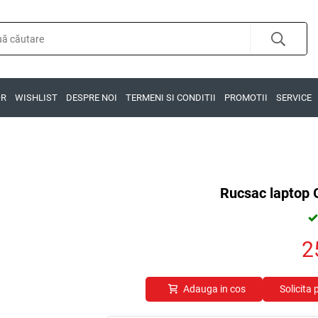
OR
WISHLIST
DESPRE NOI
TERMENI SI CONDITII
PROMOTII
SERVICE
Rucsac laptop 
2
Adauga in cos
Solicita