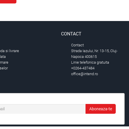
CONTACT
Contact
a si livrare
Strada Iazului, Nr. 13-15, Cluj-
lata
Napoca 400615
urnare
Linie telefonica gratuita
selor
+0264-437484
office@intend.ro
Aboneaza-te