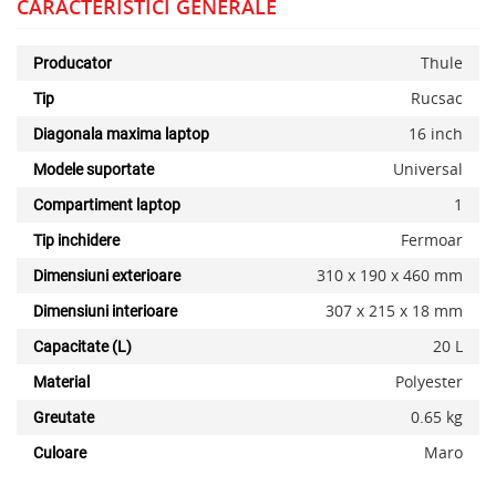
CARACTERISTICI GENERALE
Thule
Producator
Rucsac
Tip
16 inch
Diagonala maxima laptop
Universal
Modele suportate
x
1
Compartiment laptop
Fermoar
Tip inchidere
310 x 190 x 460 mm
Dimensiuni exterioare
307 x 215 x 18 mm
Dimensiuni interioare
20 L
Capacitate (L)
Polyester
Material
0.65 kg
Greutate
Maro
Culoare