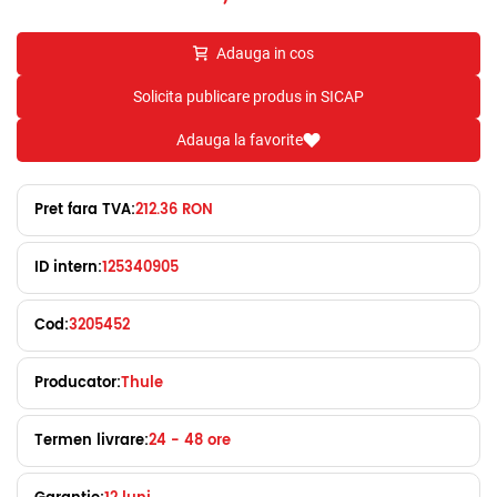
Adauga in cos
Solicita publicare produs in SICAP
Adauga la favorite
Pret fara TVA:
212.36 RON
ID intern:
125340905
Cod:
3205452
Producator:
Thule
Termen livrare:
24 - 48 ore