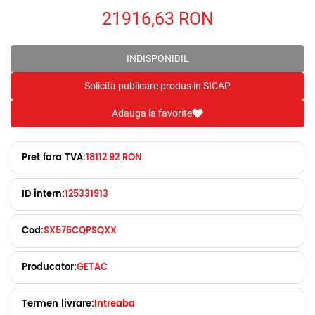
21916,63
RON
INDISPONIBIL
Solicita publicare produs in SICAP
Adauga la favorite
Pret fara TVA:
18112.92 RON
ID intern:
125331913
Cod:
SX576CQPSQXX
Producator:
GETAC
Termen livrare:
Intreaba