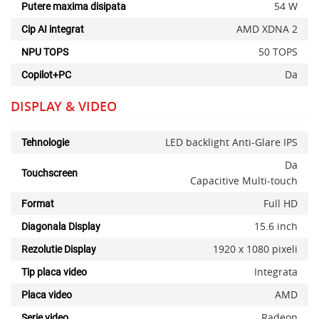
54 W
Putere maxima disipata
AMD XDNA 2
Cip AI integrat
50 TOPS
NPU TOPS
Da
Copilot+PC
DISPLAY & VIDEO
LED backlight Anti-Glare IPS
Tehnologie
Da
Touchscreen
Capacitive Multi-touch
Full HD
Format
15.6 inch
Diagonala Display
1920 x 1080 pixeli
Rezolutie Display
Integrata
Tip placa video
AMD
Placa video
Radeon
Serie video