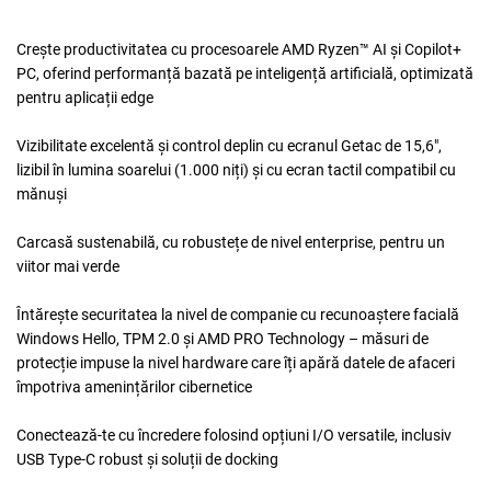
Crește productivitatea cu procesoarele AMD Ryzen™ AI și Copilot+
PC, oferind performanță bazată pe inteligență artificială, optimizată
pentru aplicații edge
Vizibilitate excelentă și control deplin cu ecranul Getac de 15,6",
lizibil în lumina soarelui (1.000 niți) și cu ecran tactil compatibil cu
mănuși
Carcasă sustenabilă, cu robustețe de nivel enterprise, pentru un
viitor mai verde
Întărește securitatea la nivel de companie cu recunoaștere facială
Windows Hello, TPM 2.0 și AMD PRO Technology – măsuri de
protecție impuse la nivel hardware care îți apără datele de afaceri
împotriva amenințărilor cibernetice
Conectează-te cu încredere folosind opțiuni I/O versatile, inclusiv
USB Type-C robust și soluții de docking