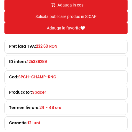
Adauga in cos
Solicita publicare produs in SICAP
Adauga la favorite
Pret fara TVA:
232.63 RON
ID intern:
125338289
Cod:
SPCH-CHAMP-RNG
Producator:
Spacer
Termen livrare:
24 - 48 ore
Garantie:
12 luni