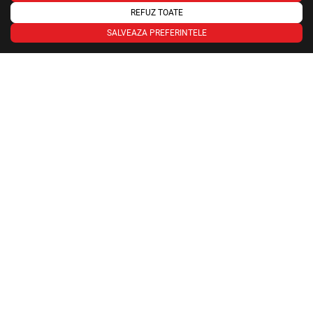
Cod produs:
ROG-STRIX-RTX5070TI-16G-GAMING
REFUZ TOATE
In stoc Cluj: 1
SALVEAZA PREFERINTELE
6499,90
RON
ADAUGA IN COS
OPINIA CUMPARATORILOR
ADAUGA REVIEW
Cum notati acest produs ?
Acordati numarul de stele corespunzator parerii dumneavoastra