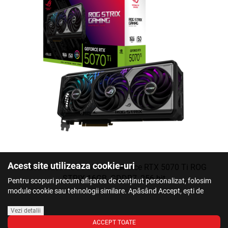
Acest site utilizeaza cookie-uri
Placa video ASUS nVidia GeForce RTX 5070 Ti ROG
STRIX 16GB, GDDR7, 256 bit
Pentru scopuri precum afișarea de conținut personalizat, folosim
module cookie sau tehnologii similare. Apăsând Accept, ești de
acord să permiți colectarea de informații prin cookie-uri sau
tehnologii similare. Află in sectiunea Politica de Cookies mai multe
Vezi detalii
despre cookie-uri, inclusiv despre posibilitatea retragerii acordului.
ACCEPT TOATE