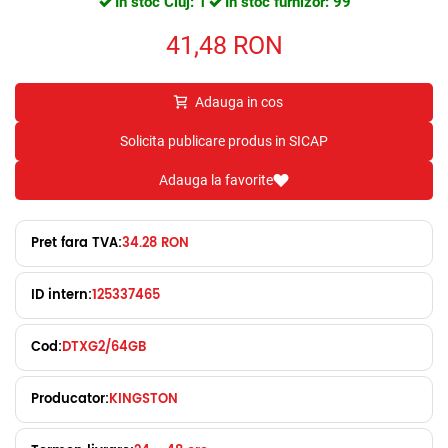
In stoc Cluj: 1
In stoc furnizor: 99
41,48
RON
Adauga in cos
Solicita publicare produs in SICAP
Adauga la favorite
Pret fara TVA:
34.28 RON
ID intern:
125337465
Cod:
DTXG2/64GB
Producator:
KINGSTON