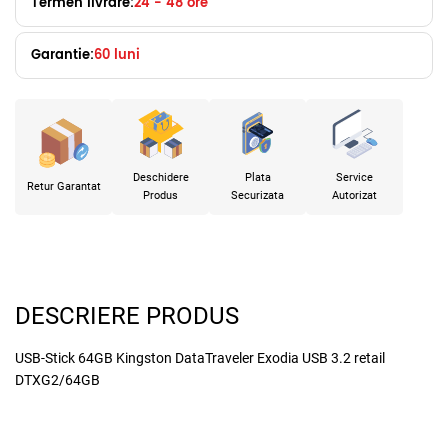
Termen livrare:
24 - 48 ore
Garantie:
60 luni
x
Deschidere
Plata
Service
Retur Garantat
Produs
Securizata
Autorizat
DESCRIERE PRODUS
USB-Stick 64GB Kingston DataTraveler Exodia USB 3.2 retail
DTXG2/64GB