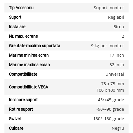
Suport monitor
Tip Accesoriu
Reglabil
Suport
Birou
Instalare
2
Nr. max. ecrane
9 kg per monitor
Greutate maxima suportata
17 inch
Marime minima ecran
x
32 inch
Marime maxima ecran
Universal
Compatibilitate
75 x 75 mm
Compatibilitate VESA
100 x 100 mm
-45/+45 grade
Inclinare suport
-90/+90 grade
Rotire suport
-180/+180 grade
Swivel
Negru
Culoare