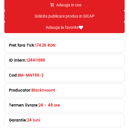
Adauga in cos
Solicita publicare produs in SICAP
Adauga la favorite
Pret fara TVA:
174.26 RON
ID intern:
124411988
Cod:
BM-MNT66-2
Producator:
Blackmount
Termen livrare:
24 - 48 ore
Garantie:
24 luni