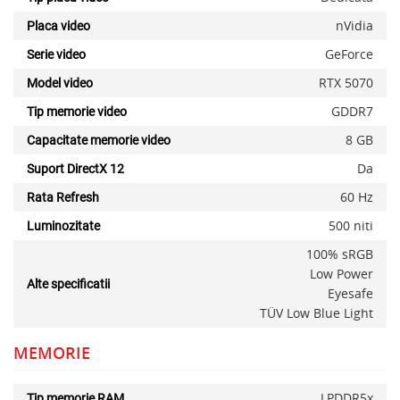
nVidia
Placa video
GeForce
Serie video
RTX 5070
Model video
GDDR7
Tip memorie video
8 GB
Capacitate memorie video
Da
Suport DirectX 12
60 Hz
Rata Refresh
500 niti
Luminozitate
100% sRGB
Low Power
Alte specificatii
Eyesafe
TÜV Low Blue Light
MEMORIE
LPDDR5x
Tip memorie RAM