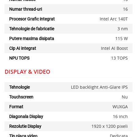
16
Numar thread-uri
Intel Arc 140T
Procesor Grafic integrat
3 nm
Tehnologie de fabricatie
115 W
Putere maxima disipata
Intel AI Boost
Cip AI integrat
13 TOPS
NPU TOPS
DISPLAY & VIDEO
LED backlight Anti-Glare IPS
Tehnologie
Nu
Touchscreen
WUXGA
Format
16 inch
Diagonala Display
1920 x 1200 pixeli
Rezolutie Display
Dedicata
Tip placa video