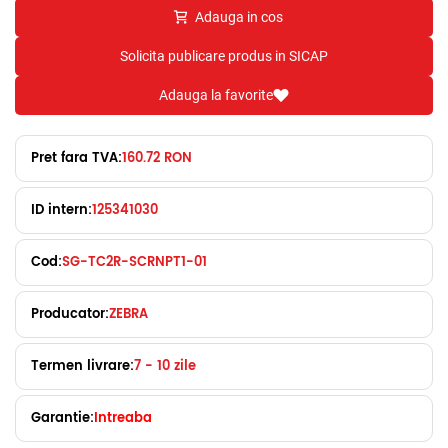
Adauga in cos
Solicita publicare produs in SICAP
Adauga la favorite
Pret fara TVA:
160.72 RON
ID intern:
125341030
Cod:
SG-TC2R-SCRNPT1-01
Producator:
ZEBRA
Termen livrare:
7 - 10 zile
Garantie:
Intreaba