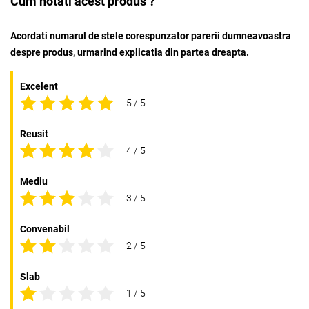
Cum notati acest produs ?
Acordati numarul de stele corespunzator parerii dumneavoastra
despre produs, urmarind explicatia din partea dreapta.
Excelent
5 / 5
Reusit
4 / 5
Mediu
3 / 5
Convenabil
2 / 5
Slab
1 / 5