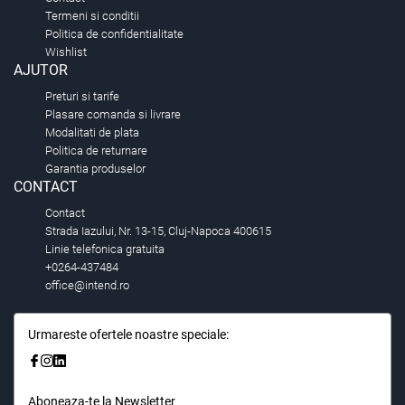
Termeni si conditii
Politica de confidentialitate
Wishlist
AJUTOR
Preturi si tarife
Plasare comanda si livrare
Modalitati de plata
Politica de returnare
Garantia produselor
CONTACT
Contact
Strada Iazului, Nr. 13-15, Cluj-Napoca 400615
Linie telefonica gratuita
+0264-437484
office@intend.ro
Urmareste ofertele noastre speciale:
Aboneaza-te la Newsletter