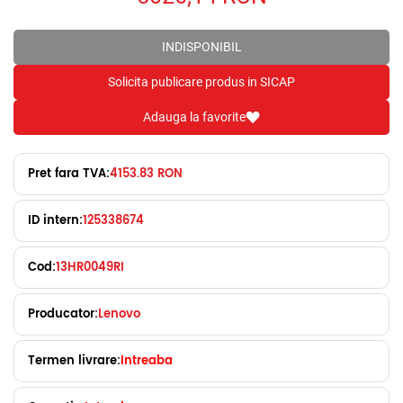
INDISPONIBIL
Solicita publicare produs in SICAP
Adauga la favorite
Pret fara TVA:
4153.83 RON
ID intern:
125338674
Cod:
13HR0049RI
Producator:
Lenovo
Termen livrare:
Intreaba