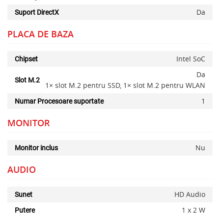
Da
Suport DirectX
PLACA DE BAZA
Intel SoC
Chipset
Da
Slot M.2
x
1× slot M.2 pentru SSD, 1× slot M.2 pentru WLAN
1
Numar Procesoare suportate
MONITOR
Nu
Monitor inclus
AUDIO
HD Audio
Sunet
1 x 2 W
Putere