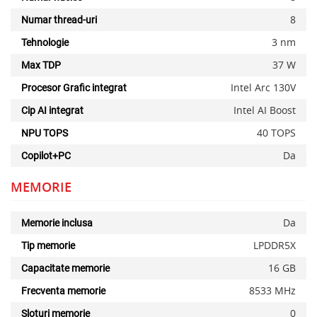
8
Numar thread-uri
3 nm
Tehnologie
37 W
Max TDP
Intel Arc 130V
Procesor Grafic integrat
Intel AI Boost
Cip AI integrat
40 TOPS
NPU TOPS
Da
Copilot+PC
MEMORIE
Da
Memorie inclusa
LPDDR5X
Tip memorie
16 GB
Capacitate memorie
8533 MHz
Frecventa memorie
0
Sloturi memorie