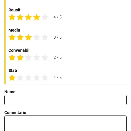
Reusit
4 / 5
Mediu
3 / 5
Convenabil
2 / 5
Slab
1 / 5
Nume
Comentariu