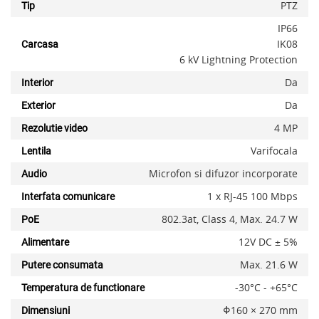
PTZ
Tip
IP66
IK08
Carcasa
6 kV Lightning Protection
Da
Interior
Da
Exterior
4 MP
Rezolutie video
Varifocala
Lentila
Microfon si difuzor incorporate
Audio
1 x RJ-45 100 Mbps
Interfata comunicare
802.3at, Class 4, Max. 24.7 W
PoE
12V DC ± 5%
Alimentare
Max. 21.6 W
Putere consumata
-30°C - +65°C
Temperatura de functionare
Φ160 × 270 mm
Dimensiuni