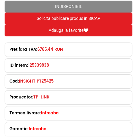
INDISPONIBIL
Solicita publicare produs in SICAP
Adauga la favorite
Pret fara TVA:
6765.44 RON
ID intern:
125339838
Cod:
INSIGHT PTZ5425
Producator:
TP-LINK
Termen livrare:
Intreaba
Garantie:
Intreaba