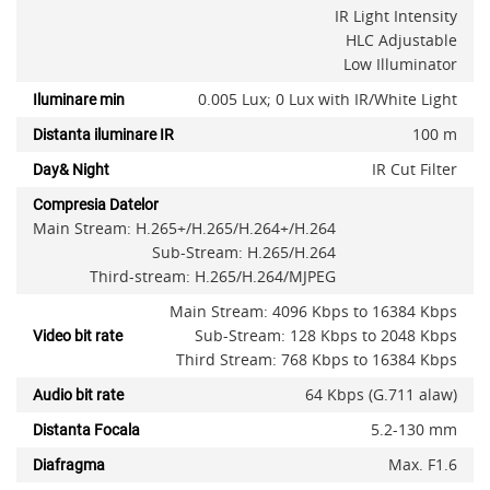
IR Light Intensity
HLC Adjustable
Low Illuminator
0.005 Lux; 0 Lux with IR/White Light
Iluminare min
100 m
Distanta iluminare IR
IR Cut Filter
Day& Night
x
Compresia Datelor
Main Stream: H.265+/H.265/H.264+/H.264
Sub-Stream: H.265/H.264
Third-stream: H.265/H.264/MJPEG
Main Stream: 4096 Kbps to 16384 Kbps
Sub-Stream: 128 Kbps to 2048 Kbps
Video bit rate
Third Stream: 768 Kbps to 16384 Kbps
64 Kbps (G.711 alaw)
Audio bit rate
5.2-130 mm
Distanta Focala
Max. F1.6
Diafragma