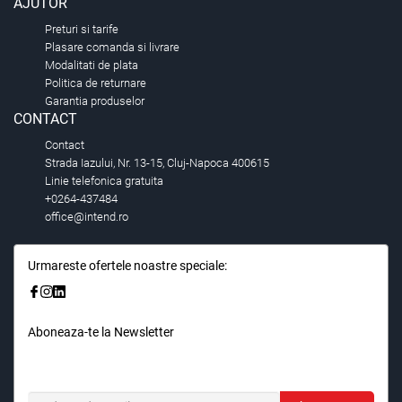
AJUTOR
Preturi si tarife
Plasare comanda si livrare
Modalitati de plata
Politica de returnare
Garantia produselor
CONTACT
Contact
Strada Iazului, Nr. 13-15, Cluj-Napoca 400615
Linie telefonica gratuita
+0264-437484
office@intend.ro
Urmareste ofertele noastre speciale:
Aboneaza-te la Newsletter
Fii primul care stie. Inscrieti-vă la newsletter astazi.