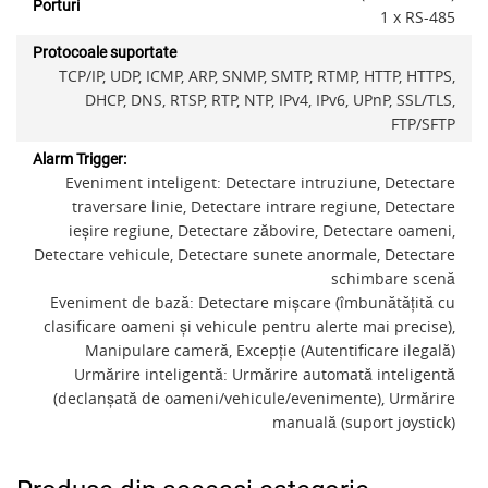
Porturi
1 x RS-485
Protocoale suportate
TCP/IP, UDP, ICMP, ARP, SNMP, SMTP, RTMP, HTTP, HTTPS,
DHCP, DNS, RTSP, RTP, NTP, IPv4, IPv6, UPnP, SSL/TLS,
FTP/SFTP
Alarm Trigger:
Eveniment inteligent: Detectare intruziune, Detectare
traversare linie, Detectare intrare regiune, Detectare
ieșire regiune, Detectare zăbovire, Detectare oameni,
Detectare vehicule, Detectare sunete anormale, Detectare
schimbare scenă
Eveniment de bază: Detectare mișcare (îmbunătățită cu
clasificare oameni și vehicule pentru alerte mai precise),
Manipulare cameră, Excepție (Autentificare ilegală)
Urmărire inteligentă: Urmărire automată inteligentă
(declanșată de oameni/vehicule/evenimente), Urmărire
manuală (suport joystick)