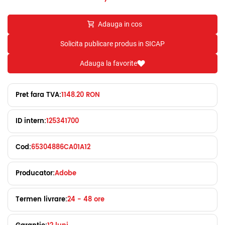
Adauga in cos
Solicita publicare produs in SICAP
Adauga la favorite
Pret fara TVA:
1148.20 RON
ID intern:
125341700
Cod:
65304886CA01A12
Producator:
Adobe
Termen livrare:
24 - 48 ore