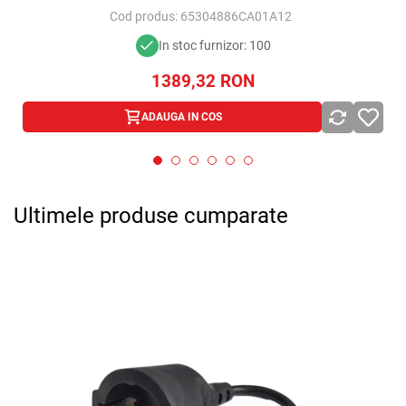
Cod produs:
65304886CA01A12
x
In stoc furnizor: 100
1389,32
RON
ADAUGA IN COS
Ultimele produse cumparate