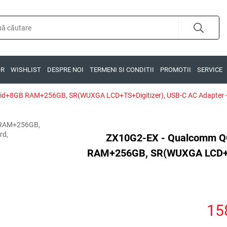
OR
WISHLIST
DESPRE NOI
TERMENI SI CONDITII
PROMOTII
SERVICE
d+8GB RAM+256GB, SR(WUXGA LCD+TS+Digitizer), USB-C AC Adapter +
ZX10G2-EX - Qualcomm Q
RAM+256GB, SR(WUXGA LCD+TS+
15