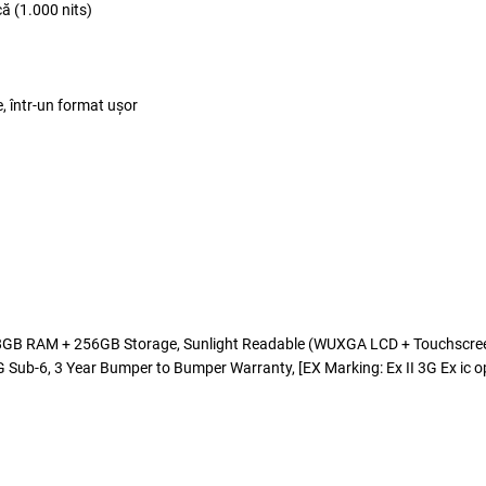
ă (1.000 nits)
, într-un format ușor
 RAM + 256GB Storage, Sunlight Readable (WUXGA LCD + Touchscreen +
ub-6, 3 Year Bumper to Bumper Warranty, [EX Marking: Ex II 3G Ex ic op is