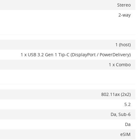
Stereo
2-way
1 (host)
1 x USB 3.2 Gen 1 Tip-C (DisplayPort / PowerDelivery)
1 x Combo
802.11ax (2x2)
5.2
Da, Sub-6
Da
eSIM