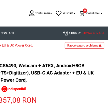
0
Contul meu
Wishlist
Cosul meu
Suna la:
+0264-437484
CONTACT
 EU & UK Power Cord,
Raporteaza o problema
CS6490, Webcam + ATEX, Android+8GB
Digitizer), USB-C AC Adapter + EU & UK
Power Cord,
Indisponibil
857,08
RON