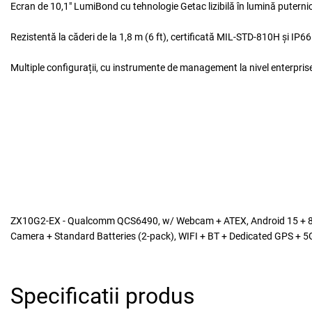
Ecran de 10,1" LumiBond cu tehnologie Getac lizibilă în lumină puternic
Rezistentă la căderi de la 1,8 m (6 ft), certificată MIL-STD-810H și IP66
Multiple configurații, cu instrumente de management la nivel enterprise
ZX10G2-EX - Qualcomm QCS6490, w/ Webcam + ATEX, Android 15 + 8GB
Camera + Standard Batteries (2-pack), WIFI + BT + Dedicated GPS + 5G S
Specificatii produs