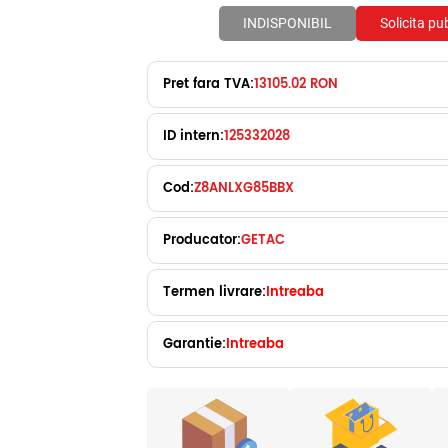
INDISPONIBIL
Solicita pu
Pret fara TVA:
13105.02 RON
ID intern:
125332028
Cod:
Z8ANLXG85BBX
Producator:
GETAC
Termen livrare:
Intreaba
Garantie:
Intreaba