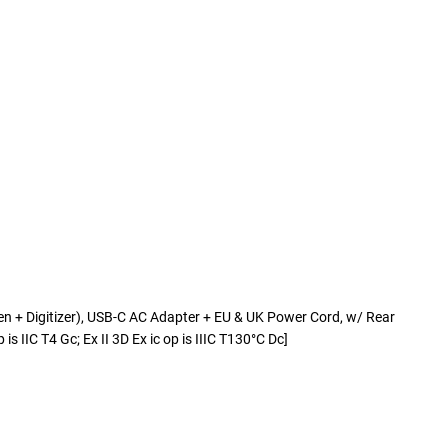
 Digitizer), USB-C AC Adapter + EU & UK Power Cord, w/ Rear
 IIC T4 Gc; Ex II 3D Ex ic op is IIIC T130°C Dc]