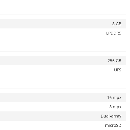
8 GB
LPDDR5
256 GB
UFS
16 mpx
8 mpx
Dual-array
microSD