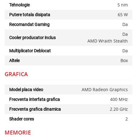
5 nm
Tehnologie
65 W
Putere totala disipata
Da
Recomandat Gaming
x
Da
Cooler producator inclus
AMD Wraith Stealth
Da
Multiplicator Deblocat
Box
Altele
GRAFICA
AMD Radeon Graphics
Model placa video
400 MHz
Frecventa interfata grafica
2.20 GHz
Frecventa grafica dinamica
2
Shader cores
MEMORIE