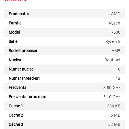
AMD
Producator
Ryzen
Familie
7600
Model
Ryzen 5
Serie
AM5
Socket procesor
Raphael
Nucleu
6
Numar nuclee
12
Numar thread-uri
3.80 GHz
Frecventa
5.10 GHz
Frecventa turbo max
384 KB
Cache 1
6 MB
Cache 2
32 MB
Cache 3