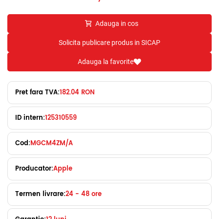
Adauga in cos
Solicita publicare produs in SICAP
Adauga la favorite
Pret fara TVA:
182.04 RON
ID intern:
125310559
Cod:
MGCM4ZM/A
Producator:
Apple
Termen livrare:
24 - 48 ore