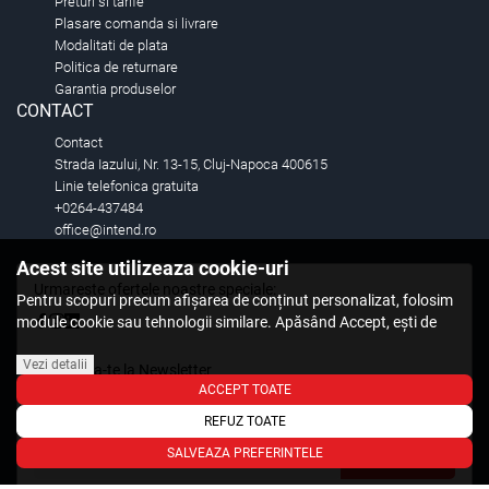
Preturi si tarife
Plasare comanda si livrare
Modalitati de plata
Politica de returnare
Garantia produselor
CONTACT
Contact
Strada Iazului, Nr. 13-15, Cluj-Napoca 400615
Linie telefonica gratuita
+0264-437484
office@intend.ro
Acest site utilizeaza cookie-uri
Urmareste ofertele noastre speciale:
Pentru scopuri precum afișarea de conținut personalizat, folosim
module cookie sau tehnologii similare. Apăsând Accept, ești de
acord să permiți colectarea de informații prin cookie-uri sau
tehnologii similare. Află in sectiunea Politica de Cookies mai multe
Vezi detalii
Aboneaza-te la Newsletter
despre cookie-uri, inclusiv despre posibilitatea retragerii acordului.
ACCEPT TOATE
Fii primul care stie. Inscrieti-vă la newsletter astazi.
REFUZ TOATE
SALVEAZA PREFERINTELE
Aboneaza-te