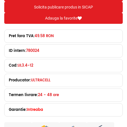
Solicita publicare produs in SICAP
Adauga la favorite
Pret fara TVA:
49.58 RON
ID intern:
780024
Cod:
UL3.4-12
Producator:
ULTRACELL
Termen livrare:
24 - 48 ore
Garantie:
Intreaba