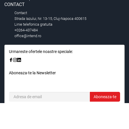
CONTACT
Contact
Strada Iazului, Nr. 13-15, Cluj-Napoca 400615
Linie telefonica gratuita
+0264-437484
office@intend.ro
Urmareste ofertele noastre speciale:
Aboneaza-te la Newsletter
Fii primul care stie. Inscrieti-vă la newsletter astazi.
Aboneaza-te
© 2026,
Intend.ro
.