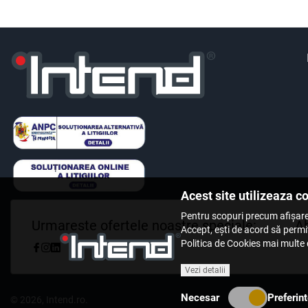
Acest site utilizeaza c
Pentru scopuri precum afișare
Urmareste ofertele noastre speciale:
Ab
Accept, ești de acord să permiț
Politica de Cookies mai multe d
Fii
Vezi detalii
Necesar
Preferint
© 2026,
Intend.ro
.