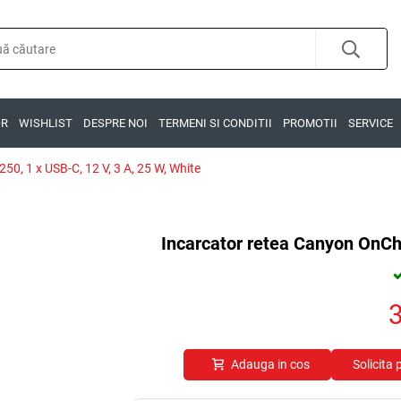
OR
WISHLIST
DESPRE NOI
TERMENI SI CONDITII
PROMOTII
SERVICE
0, 1 x USB-C, 12 V, 3 A, 25 W, White
Incarcator retea Canyon OnCha
Adauga in cos
Solicita