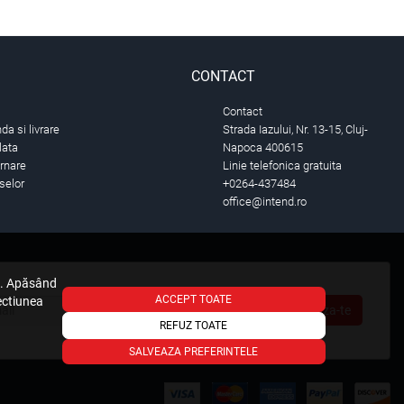
CONTACT
Contact
a si livrare
Strada Iazului, Nr. 13-15, Cluj-
lata
Napoca 400615
urnare
Linie telefonica gratuita
selor
+0264-437484
office@intend.ro
e. Apăsând
ACCEPT TOATE
sectiunea
Aboneaza-te
REFUZ TOATE
SALVEAZA PREFERINTELE