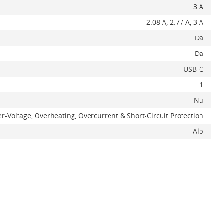
3 A
2.08 A, 2.77 A, 3 A
Da
Da
USB-C
1
Nu
ADAUGA IN COS
r-Voltage, Overheating, Overcurrent & Short-Circuit Protection
Alb