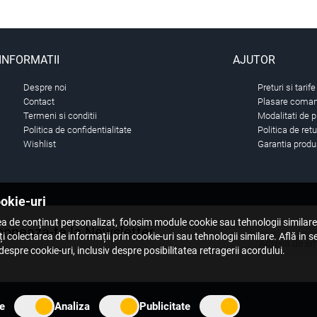
INFORMATII
AJUTOR
Despre noi
Preturi si tarife
Contact
Plasare comand
Termeni si conditii
Modalitati de p
Politica de confidentialitate
Politica de ret
Wishlist
Garantia produ
ookie-uri
a de conținut personalizat, folosim module cookie sau tehnologii similar
oneaza-te la Newsletter
i colectarea de informații prin cookie-uri sau tehnologii similare. Află in 
espre cookie-uri, inclusiv despre posibilitatea retragerii acordului.
 primul care stie. Inscrieti-vă la newsletter astazi.
e
Analiza
Publicitate