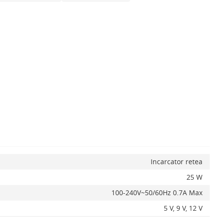
x
Incarcator retea
25 W
100-240V~50/60Hz 0.7A Max
5 V, 9 V, 12 V