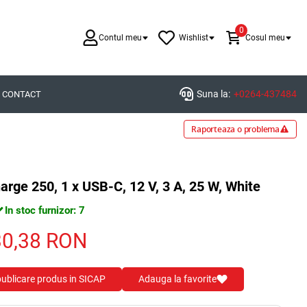
0
Contul meu
Wishlist
Cosul meu
Suna la:
+0264-437484
CONTACT
Raporteaza o problema
rge 250, 1 x USB-C, 12 V, 3 A, 25 W, White
In stoc furnizor: 7
30,38
RON
 publicare produs in SICAP
Adauga la favorite