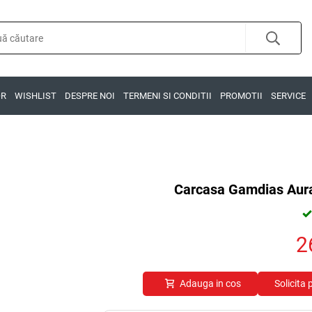
OR
WISHLIST
DESPRE NOI
TERMENI SI CONDITII
PROMOTII
SERVICE
Carcasa Gamdias Aura
2
Adauga in cos
Solicita