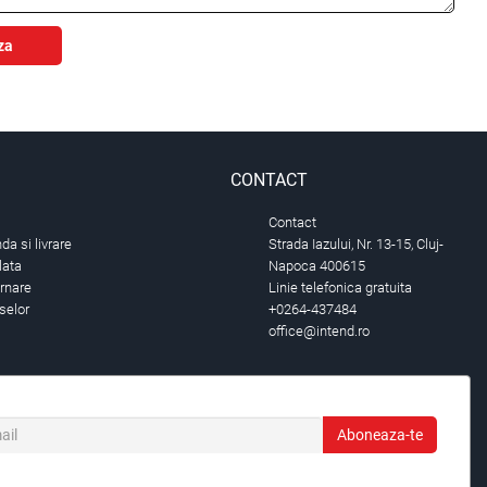
za
CONTACT
Contact
a si livrare
Strada Iazului, Nr. 13-15, Cluj-
lata
Napoca 400615
urnare
Linie telefonica gratuita
selor
+0264-437484
office@intend.ro
Aboneaza-te