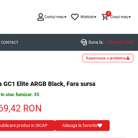
0
Contul meu
Wishlist
Cosul meu
Suna la:
+0264-437484
CONTACT
Raporteaza o problema
 GC1 Elite ARGB Black, Fara sursa
In stoc furnizor: 35
69,42
RON
 publicare produs in SICAP
Adauga la favorite