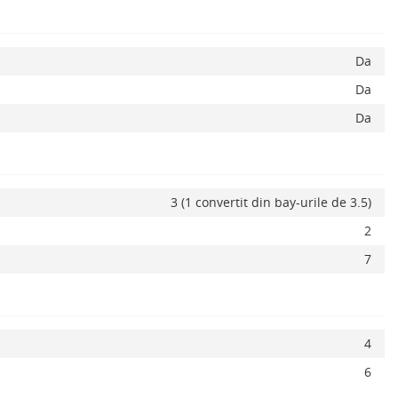
Da
Da
Da
3 (1 convertit din bay-urile de 3.5)
2
7
ADAUGA IN COS
4
6