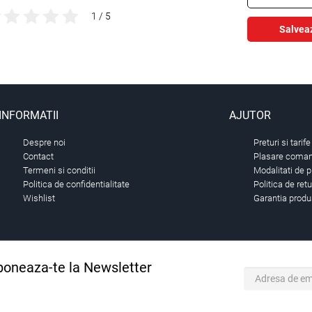
1 / 5
Salvea
INFORMATII
AJUTOR
Despre noi
Preturi si tarife
Contact
Plasare comand
Termeni si conditii
Modalitati de p
Politica de confidentialitate
Politica de ret
Wishlist
Garantia produ
oneaza-te la Newsletter
 primul care stie. Inscrieti-vă la newsletter astazi.