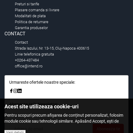
Preturi si tarife
Plasare comanda si livrare
Modalitati de plata
Politica de returnare
Garantia produselor
CONTACT
Contact
Strada Iazului, Nr. 13-15, Cluj-Napoca 400615
Linie telefonica gratuita
+0264-437484
office@intend.ro
Urmareste ofertele noastre speciale:
Aboneaza-te la Newsletter
Acest site utilizeaza cookie-uri
Fii primul care stie. Inscrieti-vă la newsletter astazi.
Pentru scopuri precum afișarea de conținut personalizat, folosim
module cookie sau tehnologii similare. Apăsând Accept, ești de
acord să permiți colectarea de informații prin cookie-uri sau
Aboneaza-te
Vezi detalii