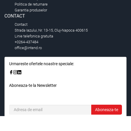
Politica de returnare
Garantia produselor
CONTACT
Contact
Strada Iazului, Nr. 13-15, Cluj-Napoca 400615
Linie telefonica gratuita
+0264-437484
office@intend.ro
Urmareste ofertele noastre speciale:
Aboneaza-te la Newsletter
Fii primul care stie. Inscrieti-vă la newsletter astazi.
Aboneaza-te
© 2026,
Intend.ro
.