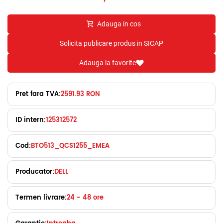
Adauga in cos
Solicita publicare produs in SICAP
Adauga la favorite
Pret fara TVA:
2591.93 RON
ID intern:
125312572
Cod:
BTO513_QCS1255_EMEA
Producator:
DELL
Termen livrare:
24 - 48 ore