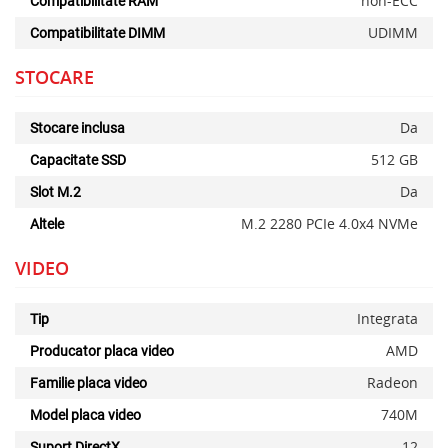
non-ECC
Compatibilitate RAM
UDIMM
Compatibilitate DIMM
STOCARE
Da
Stocare inclusa
512 GB
Capacitate SSD
Da
Slot M.2
M.2 2280 PCIe 4.0x4 NVMe
Altele
VIDEO
Integrata
x
Tip
AMD
Producator placa video
Radeon
Familie placa video
740M
Model placa video
12
Suport DirectX