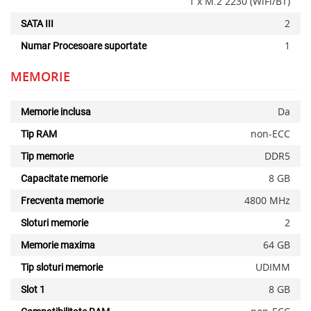
1 x M.2 2230 (WiFi/BT)
2
SATA III
1
Numar Procesoare suportate
MEMORIE
Da
Memorie inclusa
non-ECC
Tip RAM
DDR5
Tip memorie
8 GB
Capacitate memorie
4800 MHz
Frecventa memorie
2
Sloturi memorie
64 GB
Memorie maxima
UDIMM
Tip sloturi memorie
8 GB
Slot 1