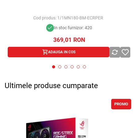
x
Cod produs:
1/1MN180-BM-ECRPER
In stoc furnizor: 420
369,01
RON
ADAUGA IN COS
Ultimele produse cumparate
PROMO