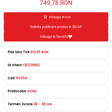
749,78
RON
Adauga in cos
Solicita publicare produs in SICAP
Adauga la favorite
Pret fara TVA:
619.65 RON
ID intern:
125338862
Cod:
1EVS54
Producator:
Avtek
Termen livrare:
24 - 48 ore