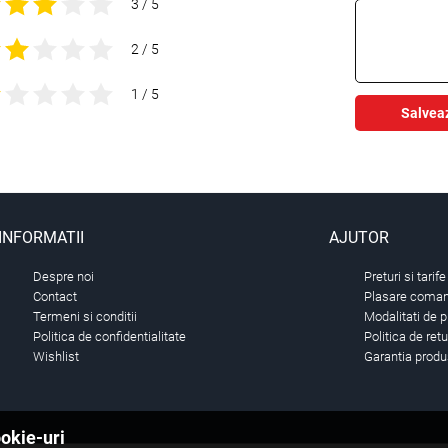
3 / 5
2 / 5
1 / 5
Salvea
INFORMATII
AJUTOR
Despre noi
Preturi si tarife
Contact
Plasare comand
Termeni si conditii
Modalitati de p
Politica de confidentialitate
Politica de ret
Wishlist
Garantia produ
ookie-uri