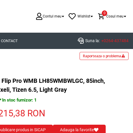
0
Contul meu
Wishlist
Cosul meu
Suna la:
+0264-437484
CONTACT
Raporteaza o problema
ng Flip Pro WMB LH85WMBWLGC, 85inch,
eli, Tizen 6.5, Light Gray
In stoc furnizor: 1
215,38
RON
 publicare produs in SICAP
Adauga la favorite