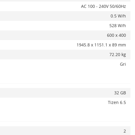
AC 100 - 240V 50/60Hz
0.5 W/h
528 W/h
600 x 400
1945.8 x 1151.1 x 89 mm
72.20 kg
Gri
32 GB
Tizen 6.5
ADAUGA IN COS
2