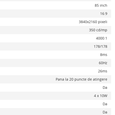
85 inch
16:9
3840x2160 pixeli
350 cd/mp
4000:1
178/178
x
8ms
60Hz
26ms
Pana la 20 puncte de atingere
Da
4 x 10W
Da
Da