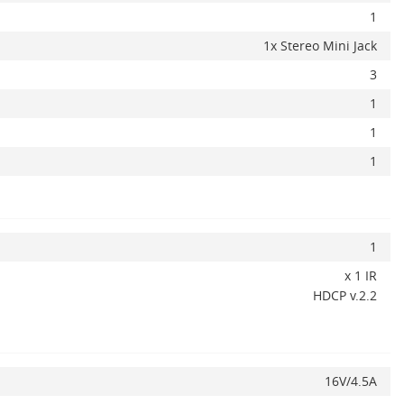
1
1x Stereo Mini Jack
3
1
1
1
1
x 1 IR
HDCP v.2.2
16V/4.5A