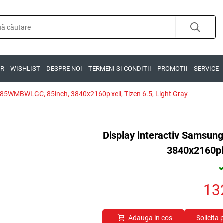
OR
WISHLIST
DESPRE NOI
TERMENI SI CONDITII
PROMOTII
SERVICE
H85WMBWLGC, 85inch, 3840x2160pixeli, Tizen 6.5, Light Gray
Display interactiv Samsu
3840x2160pix
13
Adauga in cos
Solicita