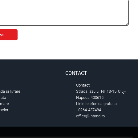
za
CONTACT
Contact
a si livrare
Strada Iazului, Nr. 13-15, Cluj-
lata
Napoca 400615
urnare
Linie telefonica gratuita
selor
+0264-437484
office@intend.ro