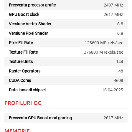
2407 MHz
Frecventa procesor grafic
2617 MHz
GPU Boost clock
6.8
Versiune Vertex Shader
6.8
Versiune Pixel Shader
125600 MPixels/sec
Pixel Fill Rate
376800 MTexels/sec
Texture Fill Rate
144
Texture Units
48
Raster Operators
4608
CUDA Cores
16.04.2025
Data lansarii chipset
PROFILURI OC
2617 MHz
Frecventa GPU Boost mod gaming
MEMORIE