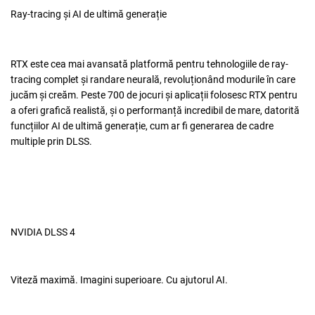
Ray-tracing și AI de ultimă generație
RTX este cea mai avansată platformă pentru tehnologiile de ray-
tracing complet și randare neurală, revoluționând modurile în care
jucăm și creăm. Peste 700 de jocuri și aplicații folosesc RTX pentru
a oferi grafică realistă, și o performanță incredibil de mare, datorită
funcțiilor AI de ultimă generație, cum ar fi generarea de cadre
multiple prin DLSS.
NVIDIA DLSS 4
Viteză maximă. Imagini superioare. Cu ajutorul AI.