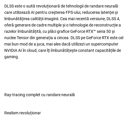
DLSS este o suită revoluționară de tehnologii de randare neurală
care utilizează AI pentru creșterea FPS-ului, reducerea latenței și
îmbunătățirea calității imaginii. ‌Cea mai recentă versiune, DLSS 4,
oferă generare de cadre multiple și o tehnologie de reconstrucție a
razelor îmbunătățită, cu plăci grafice GeForce RTX™ seria 50 și
nuclee Tensor din generația a cincea. DLSS pe GeForce RTX este cel
mai bun mod de a juca, mai ales dacă utilizezi un supercomputer
NVIDIA AI în cloud, care îți îmbunătățește constant capacitățile de
gaming.
Ray-tracing complet cu randare neurală
Realism revoluționar