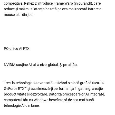
competitive. Reflex 2 introduce Frame Warp (
în curând!
), care
reduce și mai mult latența bazată pe cea mai recentă intrare a
mouse-ului din joc.
PC-uri cu AI RTX
NVIDIA susține AI-ul la nivel global. Și pe al tău.
Treci la tehnologia AI avansată utilizând o placă grafică NVIDIA
GeForce RTX™ și accelerează-ți performanța în gaming, creație,
productivitate și dezvoltare. Datorită procesoarelor AI integrate,
computerul tău cu Windows beneficiază de cea mai bună
tehnologie AI din lume.