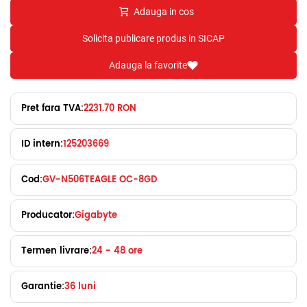
Adauga in cos
Solicita publicare produs in SICAP
Adauga la favorite
Pret fara TVA:
2231.70 RON
ID intern:
125203669
Cod:
GV-N506TEAGLE OC-8GD
Producator:
Gigabyte
Termen livrare:
24 - 48 ore
Garantie:
36 luni