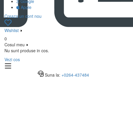
Google
Apple
Creaza un cont nou
Wishlist
0
Cosul meu
Nu sunt produse in cos.
Vezi cos
Suna la:
+0264-437484