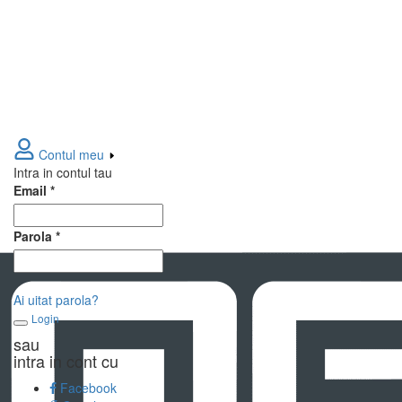
Contul meu
Intra in contul tau
Email
*
Parola
*
Ai uitat parola?
Login
sau
intra in cont cu
Facebook